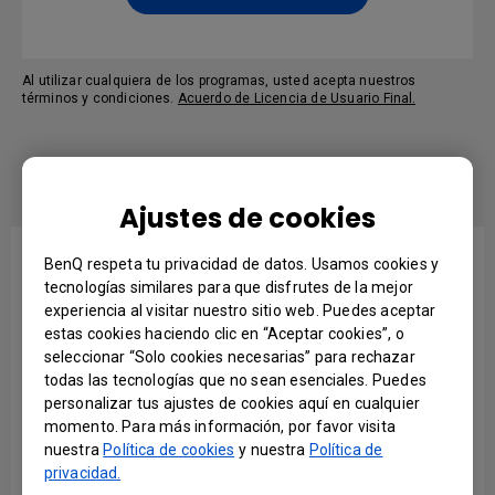
Al utilizar cualquiera de los programas, usted acepta nuestros
términos y condiciones.
Acuerdo de Licencia de Usuario Final.
SOFTWARE
Ajustes de cookies
BenQ respeta tu privacidad de datos. Usamos cookies y
tecnologías similares para que disfrutes de la mejor
experiencia al visitar nuestro sitio web. Puedes aceptar
estas cookies haciendo clic en “Aceptar cookies”, o
seleccionar “Solo cookies necesarias” para rechazar
todas las tecnologías que no sean esenciales. Puedes
Qtouch
personalizar tus ajustes de cookies aquí en cualquier
momento. Para más información, por favor visita
Enhance class preparation efficiency with QTouch Windows-
nuestra
Política de cookies
y nuestra
Política de
compatible annotation software. QTouch allows you to
design and teach classroom materials right on your PC. To
privacidad.
further enhance on-screen collaboration, QTouch provides