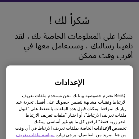
شكراً لك !
شكرا على المعلومات الخاصة بك ، لقد
تلقينا رسالتك ، وسنتعامل معها في
أقرب وقت ممكن
سيتم توجيهك إلى الصفحة السابقة في 3
الإعدادات
ثوان.
BenQ تحترم خصوصية بياناتك. نحن نستخدم ملفات تعريف
الارتباط وتقنيات مشابهة لتضمن حصولك على أفضل تجربة عند
زيارتك لموقعنا. يمكنك قبول هذه الملفات بالضغط على "قبول
ملفات تعريف الارتباط"، أو اختيار "ملفات تعريف الارتباط
الضرورية فقط" لرفض كل ما هو غير أساسي. يمكنك
تخصيص
الإعدادات
الخاصة بملفات تعريف الارتباط في أي وقت
من هنا. لمزيد من التفاصيل، يرجى زيارة
سياسة ملفات تعريف