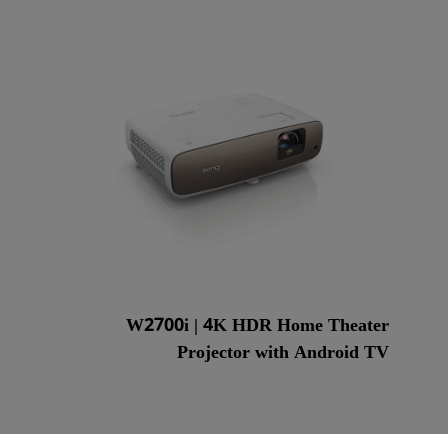
جة بقناة 2.1
مع تأخر الإدخال المنخفض
W2700i | 4K HDR Home Theater
Projector with Android TV