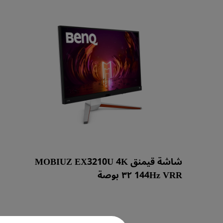
مكبرات صوت مدم
شاشة قيمنق MOBIUZ EX3210U 4K
144Hz VRR ٣٢ بوصة