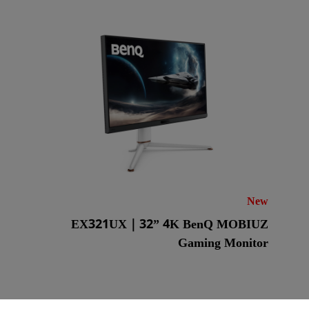
جة بقناة 2.1
مع تأخر الإدخال المنخفض
New
EX321UX｜32” 4K BenQ MOBIUZ
Gaming Monitor