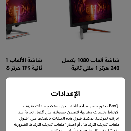
شاشة ألعاب 1080 بكسل
شاشة الأ
240 هرتز 1 مللي ثانية
ثانية IPS هرتز 165
MOBIUZ EX2710S
EX270M
الإعدادات
-
-
BenQ تحترم خصوصية بياناتك. نحن نستخدم ملفات تعريف
الارتباط وتقنيات مشابهة لتضمن حصولك على أفضل تجربة عند
التجربة
التجربة
زيارتك لموقعنا. يمكنك قبول هذه الملفات بالضغط على "قبول
ملفات تعريف الارتباط"، أو اختيار "ملفات تعريف الارتباط الضرورية
فقط" لرفض كل ما هو غير أساسي. يمكنك
معرفة المزيد
معرفة المزيد