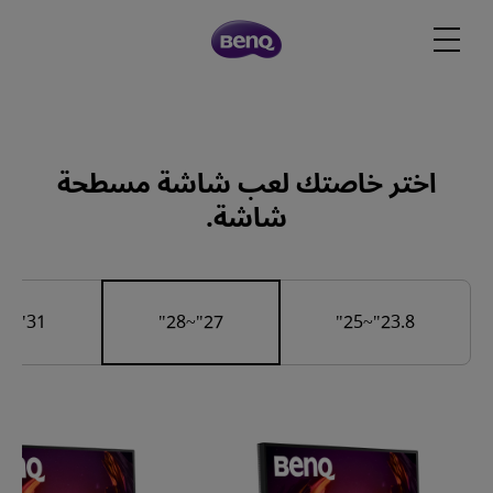
اختر خاصتك لعب شاشة مسطحة
شاشة.
31"~32"
27"~28"
23.8"~25"