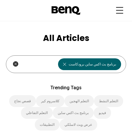
T
r
e
n
d
i
n
g
All Articles
T
a
g
s
برنامج بث اكس ساين برودكاست
Trending Tags
التعلم النشط
التعلم الهجين
كلاسروم كير
قصص نجاح
فيديو
برنامج بث اكس ساين
التعلم التفاعلي
عرض وبث لاسلكي
التطبيقات