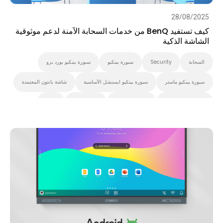
28/08/2025
كيف تستفيد BenQ من خدمات السحابة الآمنة لدعم موثوقية
الشاشة الذكية
السحابة
Security
سبورة بينكيو
سبورة بينكيو بورد برو
سبورة بينكيو ماستر
سبورة بينكيو ايسنشل الأساسية
شاشة بانتون المعتمدة
Smart Signage
اللافتات الرقمية
Preschool
K-12
التعليم العالي
الحل الذكي
برنامج بث اكس ساين
نظام إدارة الجهاز