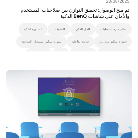
28/08/2025
تم منح الوصول: تحقيق التوازن بين صلاحيات المستخدم
والأمان على شاشات BenQ الذكية
نظام إدارة الحسابات
الحل الذكي
التطبيقات
السبورة الذكية
سبورة بينكيو بورد برو
شاشة تفاعلية
سبورة بينكيو ايسنشل الأساسية
سبورة بينكيو ماستر
التعليم العالي
K-12
سبورة بينكيو
Security
IAM
نظام إدارة الجهاز
اللافتات الرقمية
شاشة بانتون المعتمدة
Smart Display