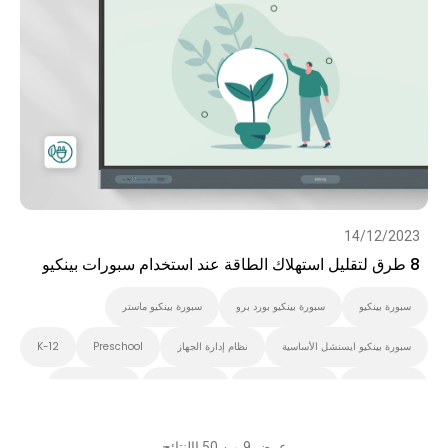
14/12/2023
8 طرق لتقليل استهلاك الطاقة عند استخدام سبورات بينكيو
سبورة بينكيو
سبورة بينكيو بورد برو
سبورة بينكيو ماستر
سبورة بينكيو ايسنشل الأساسية
نظام إدارة الجهاز
Preschool
K-12
التعليم العالي
Smart Display
شاشة تفاعلية
السبورة الذكية
عرض 9 من 50 االنتائج