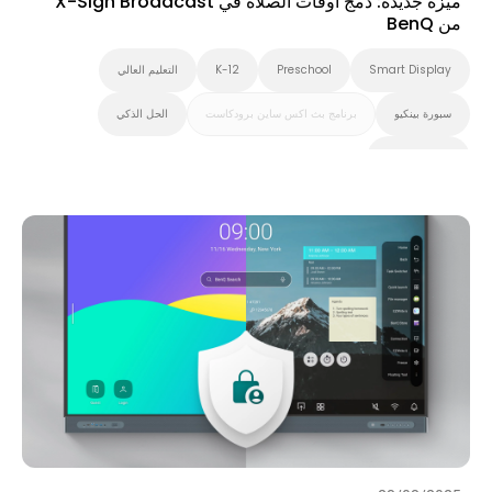
ميزة جديدة: دمج أوقات الصلاة في X-Sign Broadcast
من BenQ
Smart Display
Preschool
K-12
التعليم العالي
سبورة بينكيو
برنامج بث اكس ساين برودكاست
الحل الذكي
السبورة الذكية