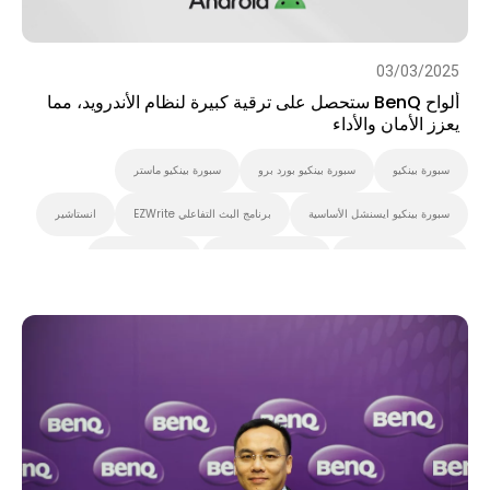
03/03/2025
ألواح BenQ ستحصل على ترقية كبيرة لنظام الأندرويد، مما
يعزز الأمان والأداء
سبورة بينكيو
سبورة بينكيو بورد برو
سبورة بينكيو ماستر
سبورة بينكيو ايسنشل الأساسية
برنامج البث التفاعلي EZWrite
انستاشير
برنامج بث اكس ساين
نظام إدارة الحسابات
نظام إدارة الجهاز
مشاركة الشاشة لاسلكيا
Preschool
K-12
التعليم العالي
التطبيقات
الأخبار